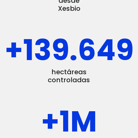
desde
Xesbio
+
140.000
hectáreas
controladas
+
1
M