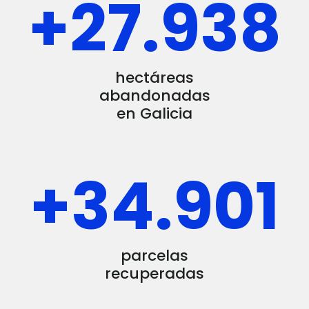
+
28.000
hectáreas
abandonadas
en Galicia
+
35.000
parcelas
recuperadas