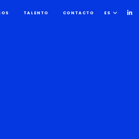
HT
SOS
TALENTO
CONTACTO
ES
EN
PT-
BR