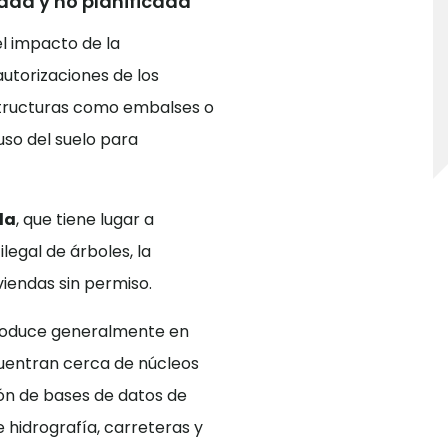
cada y no planificada
l impacto de la
 autorizaciones de los
structuras como embalses o
uso del suelo para
da
, que tiene lugar a
legal de árboles, la
viendas sin permiso.
produce generalmente en
ncuentran cerca de núcleos
ión de bases de datos de
e hidrografía, carreteras y