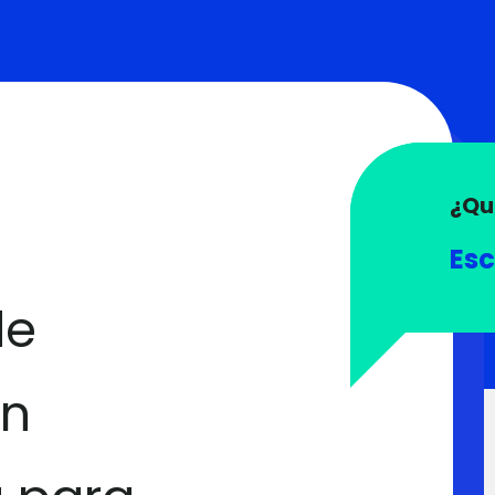
¿Qu
Esc
de
ón