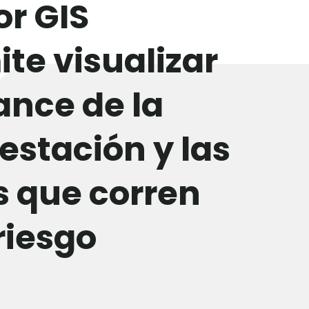
or GIS
te visualizar
ance de la
estación y las
s que corren
riesgo