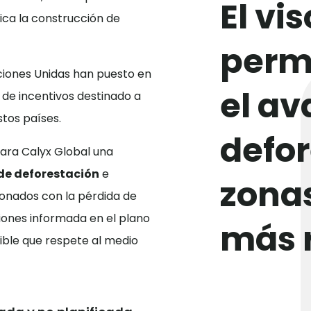
El vis
ica la construcción de
permi
ciones Unidas han puesto en
el av
 de incentivos destinado a
stos países.
defor
para Calyx Global una
de deforestación
e
zona
onados con la pérdida de
siones informada en el plano
más 
nible que respete al medio