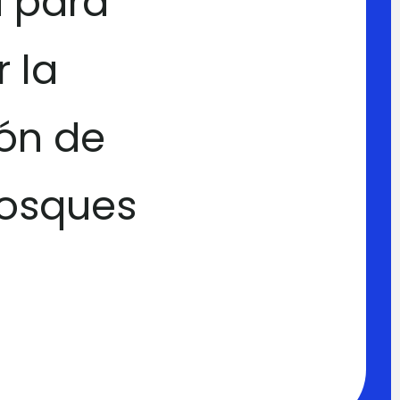
a para
 la
ón de
bosques